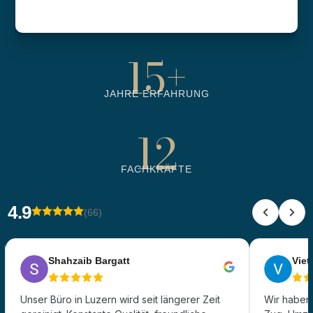
6500
+
BETREUTE OBJEKTE
15
+
JAHRE ERFAHRUNG
12
FACHKRÄFTE
4.9
(66)
Shahzaib Bargatt
Viet 
Unser Büro in Luzern wird seit längerer Zeit
Wir haben 