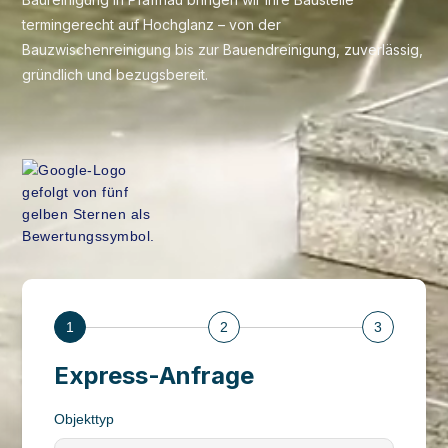
termingerecht auf Hochglanz – von der
Bauzwischenreinigung bis zur Bauendreinigung, zuverlässig,
gründlich und bezugsbereit.
1
2
3
Express-Anfrage
Objekttyp