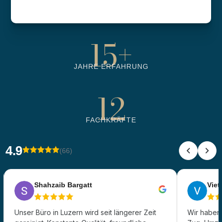
6500
+
BETREUTE OBJEKTE
15
+
JAHRE ERFAHRUNG
12
FACHKRÄFTE
4.9
(66)
Shahzaib Bargatt
Viet 
Unser Büro in Luzern wird seit längerer Zeit
Wir haben 