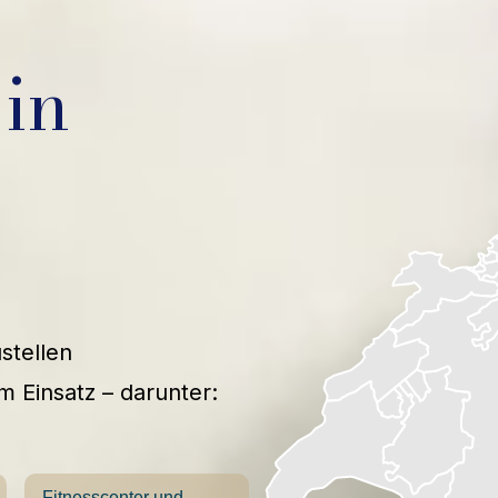
in
stellen
m Einsatz – darunter:
Fitnesscenter und