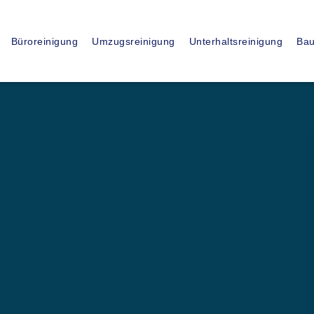
15
+
Büroreinigung
Umzugsreinigung
Unterhaltsreinigung
Bau
JAHRE ERFAHRUNG
ssionelle
ung in