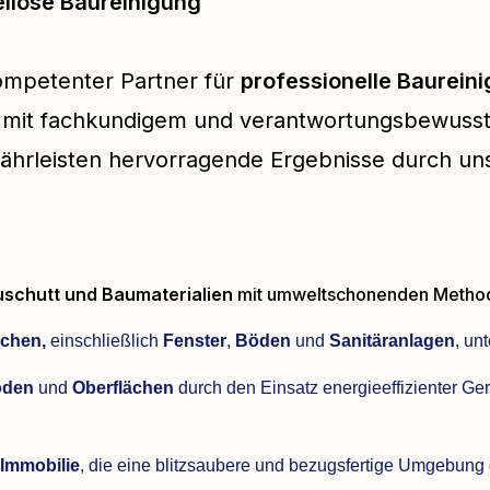
ellose Baureinigung
kompetenter Partner für
professionelle Baurein
en mit fachkundigem und verantwortungsbewuss
hrleisten hervorragende Ergebnisse durch uns
uschutt und Baumaterialien
mit umweltschonenden Methode
ächen,
einschließlich
Fenster
,
Böden
und
Sanitäranlagen
, un
öden
und
Oberflächen
durch den Einsatz energieeffizienter Ge
 Immobilie
, die eine blitzsaubere und bezugsfertige Umgebung g