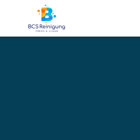
6500
+
BETREUTE OBJEKTE
Ihre profe
Baureinig
Triengen