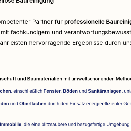
ellose Baureinigung
kompetenter Partner für
professionelle Baurein
en mit fachkundigem und verantwortungsbewuss
hrleisten hervorragende Ergebnisse durch uns
uschutt und Baumaterialien
mit umweltschonenden Methode
ächen,
einschließlich
Fenster
,
Böden
und
Sanitäranlagen
, un
öden
und
Oberflächen
durch den Einsatz energieeffizienter Ge
 Immobilie
, die eine blitzsaubere und bezugsfertige Umgebung g