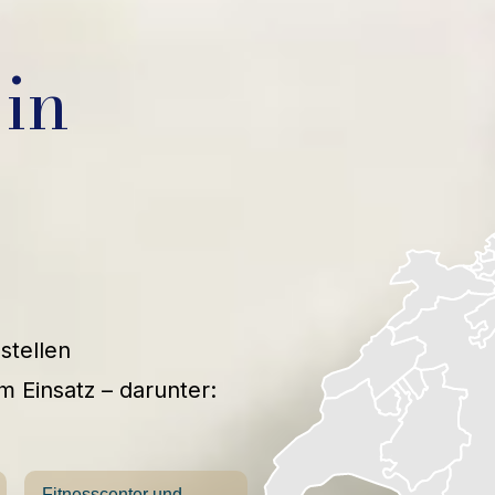
in
stellen
m Einsatz – darunter:
Fitnesscenter und