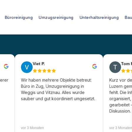
15
+
Büroreinigung
Umzugsreinigung
Unterhaltsreinigung
Bau
JAHRE ERFAHRUNG
ssionelle
Viet P.
Tom 
ung in
gerer
Wir haben mehrere Objekte betreut:
Kurz vor d
Büro in Zug, Umzugsreinigung in
Luzern geme
Weggis und Vitznau. Alles wurde
fehlt. Die I
sauber und gut koordiniert umgesetzt.
organisiert
gearbeitet
Diskussion.
vor 3 Monaten
vor 3 Monate