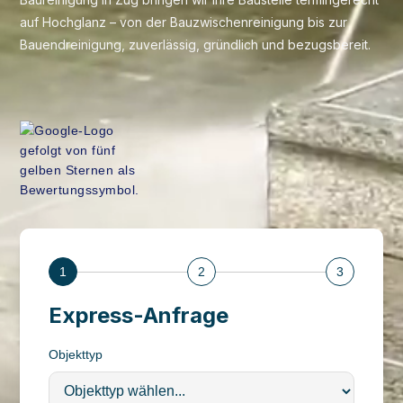
auf Hochglanz – von der Bauzwischenreinigung bis zur
Bauendreinigung, zuverlässig, gründlich und bezugsbereit.
1
2
3
Express-Anfrage
Objekttyp