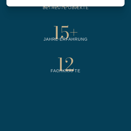
6500
+
BETREUTE OBJEKTE
15
+
JAHRE ERFAHRUNG
12
FACHKRÄFTE