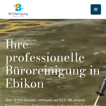
Ihre
professionelle
Büroreinigung in
Ebikon
Über 6'500 Kunden vertrauen auf BCS. Mit unserer
Büroreinigung in Ebikon sorgen wir für saubere, hygienische