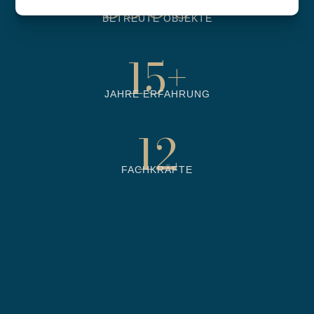
6500
+
BETREUTE OBJEKTE
15
+
JAHRE ERFAHRUNG
12
FACHKRÄFTE