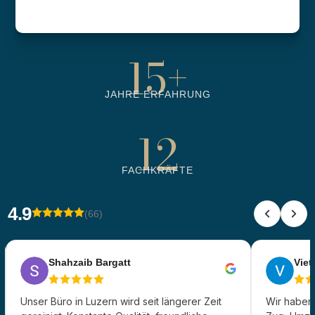
6500
+
BETREUTE OBJEKTE
15
+
JAHRE ERFAHRUNG
12
FACHKRÄFTE
4.9
(66)
Shahzaib Bargatt
Viet 
Unser Büro in Luzern wird seit längerer Zeit
Wir haben 