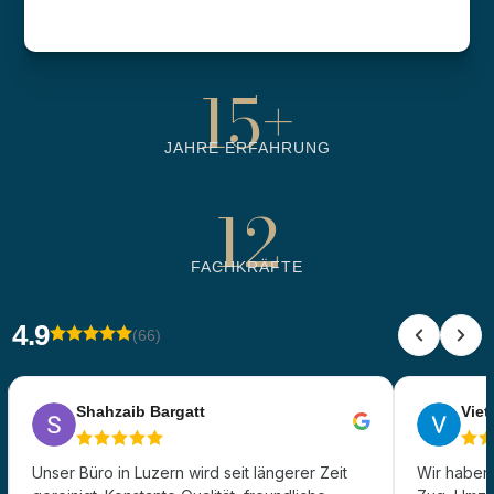
6500
+
BETREUTE OBJEKTE
15
+
JAHRE ERFAHRUNG
12
FACHKRÄFTE
4.9
(66)
Shahzaib Bargatt
Viet 
Unser Büro in Luzern wird seit längerer Zeit
Wir haben 