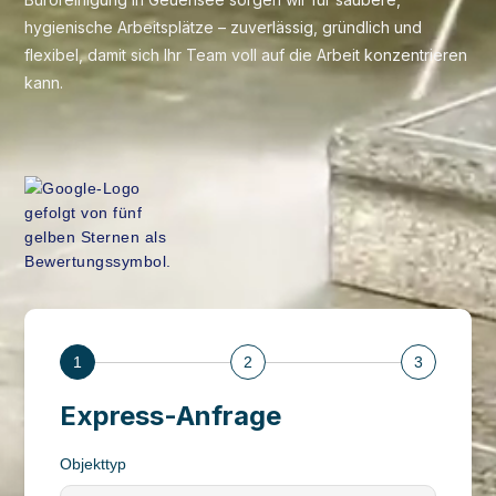
hygienische Arbeitsplätze – zuverlässig, gründlich und
flexibel, damit sich Ihr Team voll auf die Arbeit konzentrieren
kann.
1
2
3
Express-Anfrage
Objekttyp