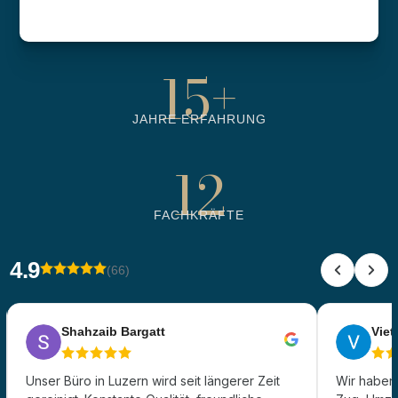
6500
+
BETREUTE OBJEKTE
15
+
JAHRE ERFAHRUNG
12
FACHKRÄFTE
4.9
(66)
Shahzaib Bargatt
Viet 
Unser Büro in Luzern wird seit längerer Zeit
Wir haben 