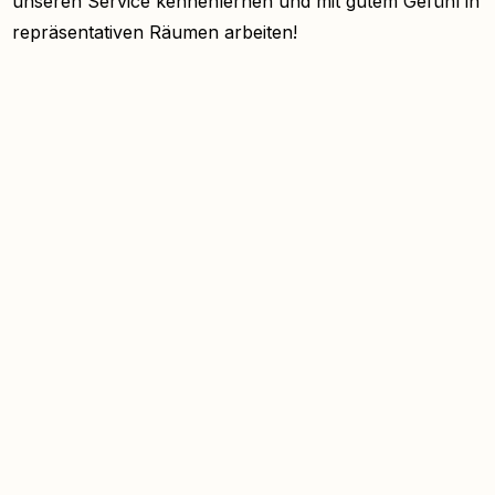
unseren Service kennenlernen und mit gutem Gefühl in
repräsentativen Räumen arbeiten!