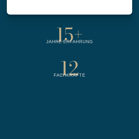
6500
+
BETREUTE OBJEKTE
15
+
JAHRE ERFAHRUNG
12
FACHKRÄFTE