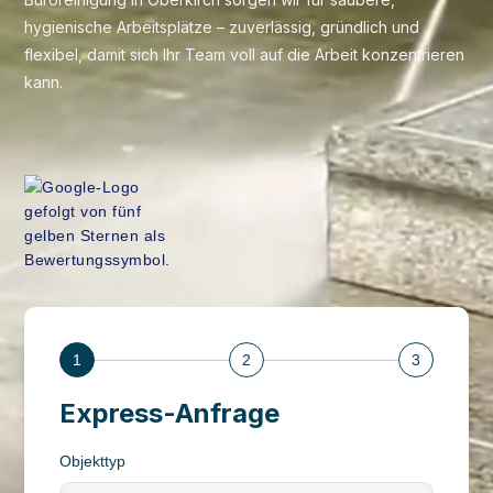
hygienische Arbeitsplätze – zuverlässig, gründlich und
flexibel, damit sich Ihr Team voll auf die Arbeit konzentrieren
kann.
1
2
3
Express-Anfrage
Objekttyp