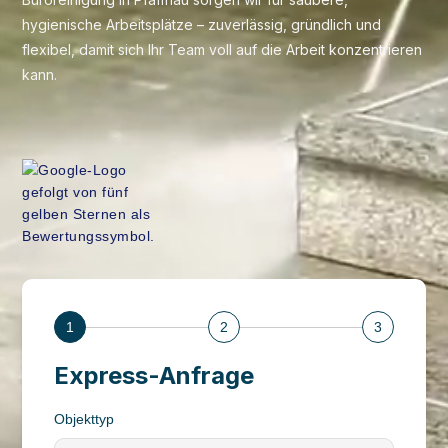
hygienische Arbeitsplätze – zuverlässig, gründlich und
flexibel, damit sich Ihr Team voll auf die Arbeit konzentrieren
kann.
1
2
3
Express-Anfrage
Objekttyp