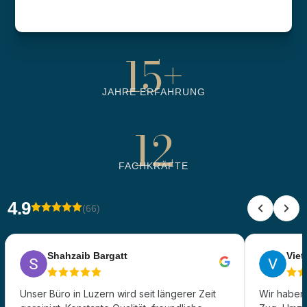
6500
+
BETREUTE OBJEKTE
15
+
JAHRE ERFAHRUNG
12
FACHKRÄFTE
4.9
(66)
Shahzaib Bargatt
Viet 
Unser Büro in Luzern wird seit längerer Zeit
Wir haben 