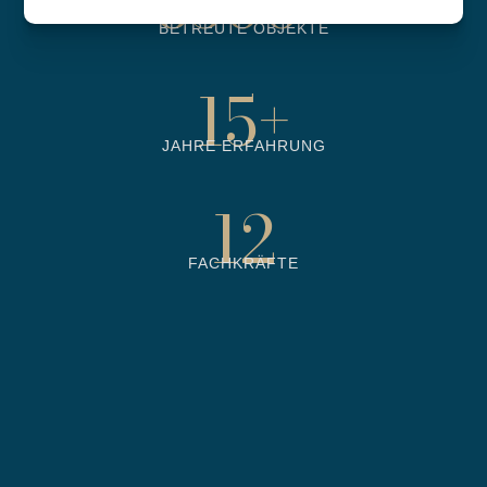
6500
+
BETREUTE OBJEKTE
15
+
JAHRE ERFAHRUNG
12
FACHKRÄFTE