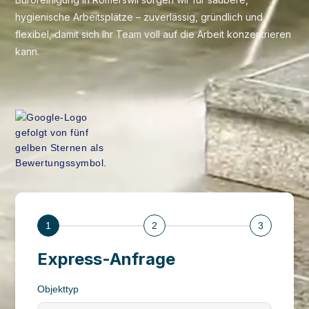
hygienische Arbeitsplätze – zuverlässig, gründlich und
flexibel, damit sich Ihr Team voll auf die Arbeit konzentrieren
kann.
1
2
3
Express-Anfrage
Objekttyp