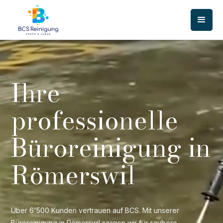
Ihre
professionelle
Büroreinigung in
Römerswil
Über 6'500 Kunden vertrauen auf BCS. Mit unserer
Büroreinigung in Römerswil sorgen wir für saubere,