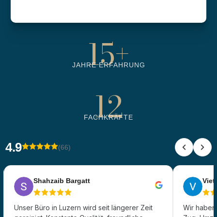
6500
+
BETREUTE OBJEKTE
15
+
JAHRE ERFAHRUNG
12
FACHKRÄFTE
4.9
(66)
Shahzaib Bargatt
Viet 
Unser Büro in Luzern wird seit längerer Zeit
Wir haben 