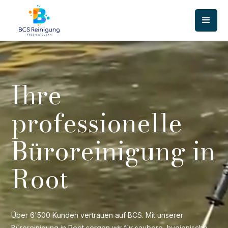
Ihre
professionelle
Büroreinigung in
Root
Über 6'500 Kunden vertrauen auf BCS. Mit unserer
Büroreinigung in Root sorgen wir für saubere, hygienische