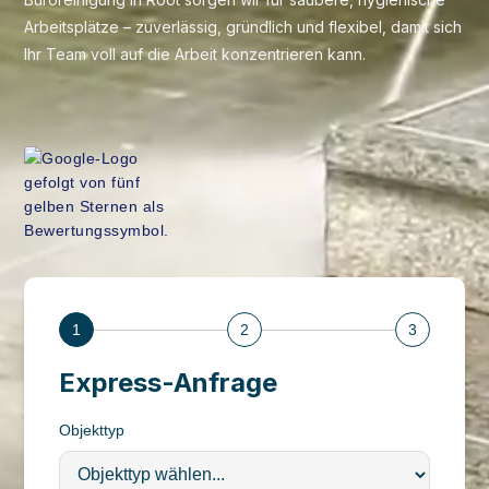
Arbeitsplätze – zuverlässig, gründlich und flexibel, damit sich
Ihr Team voll auf die Arbeit konzentrieren kann.
1
2
3
Express-Anfrage
Objekttyp