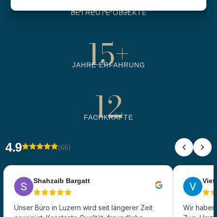
6500
+
BETREUTE OBJEKTE
15
+
JAHRE ERFAHRUNG
12
FACHKRÄFTE
4.9
(66)
Shahzaib Bargatt
Viet 
Unser Büro in Luzern wird seit längerer Zeit
Wir haben 