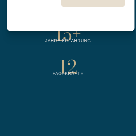
6500
+
BETREUTE OBJEKTE
15
+
JAHRE ERFAHRUNG
12
FACHKRÄFTE