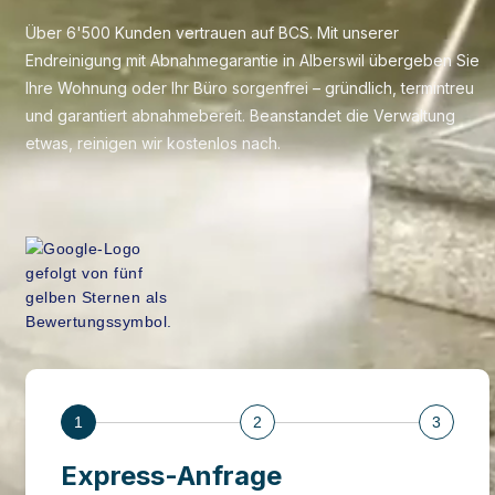
Über 6'500 Kunden vertrauen auf BCS. Mit unserer
Endreinigung mit Abnahmegarantie in Alberswil übergeben Sie
Ihre Wohnung oder Ihr Büro sorgenfrei – gründlich, termintreu
und garantiert abnahmebereit. Beanstandet die Verwaltung
etwas, reinigen wir kostenlos nach.
1
2
3
Express-Anfrage