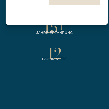
6500
+
BETREUTE OBJEKTE
15
+
JAHRE ERFAHRUNG
12
FACHKRÄFTE