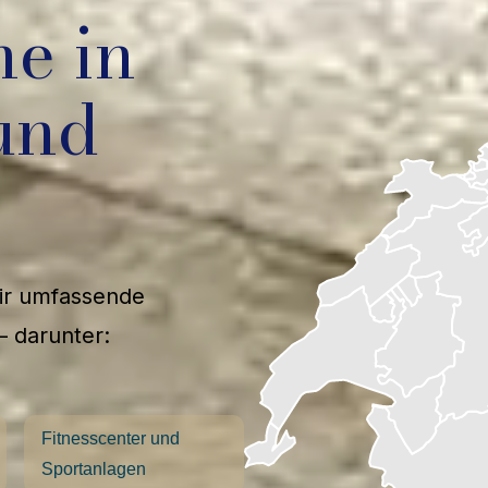
he in
und
wir umfassende
– darunter:
Fitnesscenter und
Sportanlagen