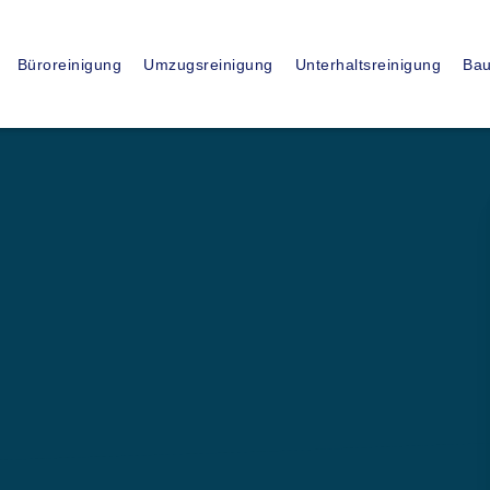
15
+
Büroreinigung
Umzugsreinigung
Unterhaltsreinigung
Bau
JAHRE ERFAHRUNG
ssionelle
sfirma in
UR)