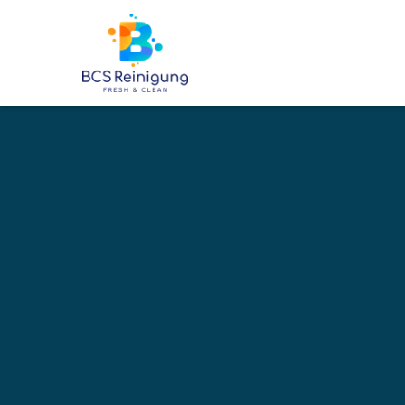
6500
+
BETREUTE OBJEKTE
Ihre profe
Reinigung
Altdorf (