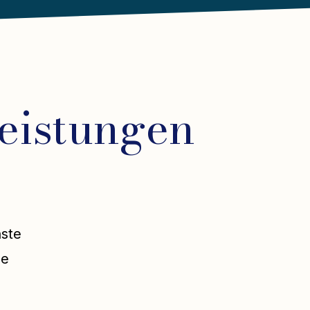
eistungen
nste
se