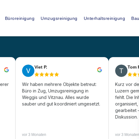
15
+
Büroreinigung
Umzugsreinigung
Unterhaltsreinigung
Bau
JAHRE ERFAHRUNG
ssionelle
Viet P.
Tom 
sfirma in
gerer
Wir haben mehrere Objekte betreut:
Kurz vor d
Büro in Zug, Umzugsreinigung in
Luzern geme
Weggis und Vitznau. Alles wurde
fehlt. Die I
rf (ZH)
sauber und gut koordiniert umgesetzt.
organisiert
gearbeitet
Diskussion.
vor 3 Monaten
vor 3 Monate