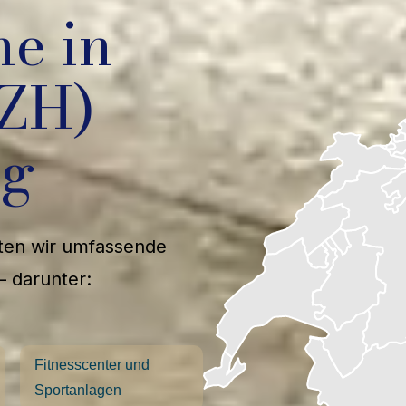
he in
(ZH)
ng
eten wir umfassende
– darunter:
Fitnesscenter und
Sportanlagen