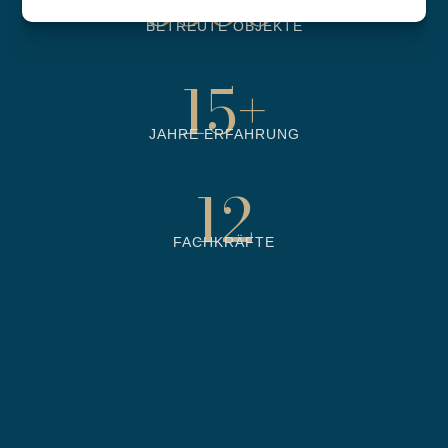
6500
+
BETREUTE OBJEKTE
15
+
JAHRE ERFAHRUNG
12
FACHKRÄFTE