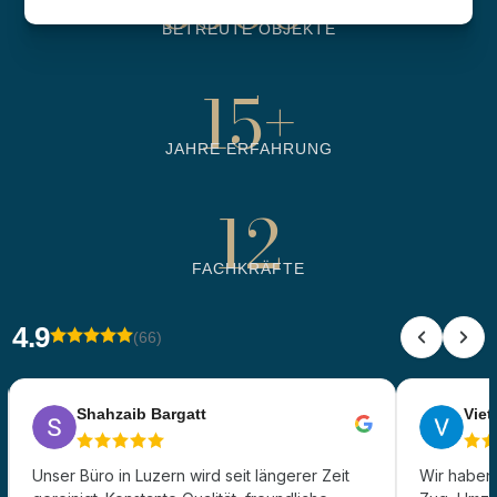
6500
+
BETREUTE OBJEKTE
15
+
JAHRE ERFAHRUNG
12
FACHKRÄFTE
4.9
(66)
Shahzaib Bargatt
Viet 
Unser Büro in Luzern wird seit längerer Zeit
Wir haben 