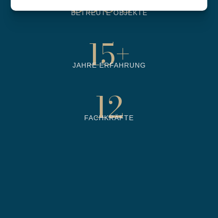
6500
+
BETREUTE OBJEKTE
15
+
JAHRE ERFAHRUNG
12
FACHKRÄFTE