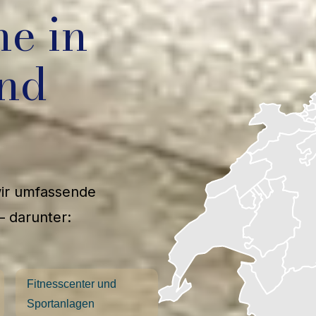
he in
nd
wir umfassende
– darunter:
Fitnesscenter und
Sportanlagen