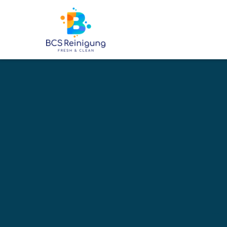
6500
+
BETREUTE OBJEKTE
Ihre profe
Reinigung
Ennetbad