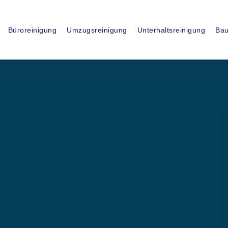
15
+
Büroreinigung
Umzugsreinigung
Unterhaltsreinigung
Bau
JAHRE ERFAHRUNG
ssionelle
sfirma in
en