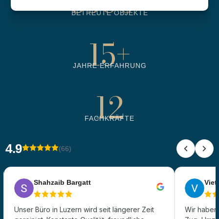
6500
+
BETREUTE OBJEKTE
15
+
JAHRE ERFAHRUNG
12
FACHKRÄFTE
4.9
(66)
Shahzaib Bargatt
Viet 
Unser Büro in Luzern wird seit längerer Zeit
Wir haben 