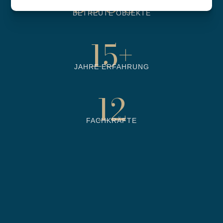
6500
+
BETREUTE OBJEKTE
15
+
JAHRE ERFAHRUNG
12
FACHKRÄFTE