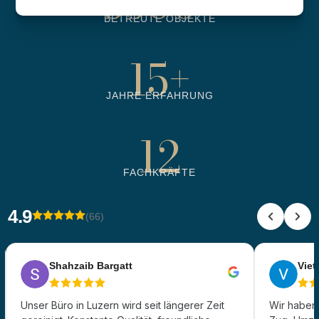
6500
+
BETREUTE OBJEKTE
15
+
JAHRE ERFAHRUNG
12
FACHKRÄFTE
4.9
(66)
Shahzaib Bargatt
Viet 
Unser Büro in Luzern wird seit längerer Zeit
Wir haben 