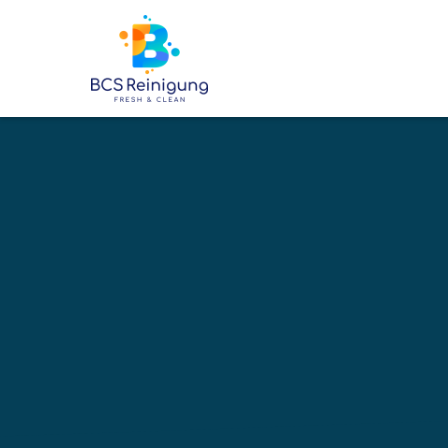
6500
+
BETREUTE OBJEKTE
Ihre profe
Reinigung
Scherz