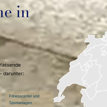
he in
mfassende
– darunter:
Fitnesscenter und
Sportanlagen