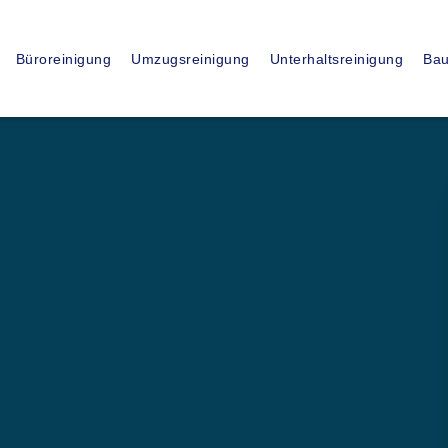
15
+
Büroreinigung
Umzugsreinigung
Unterhaltsreinigung
Bau
JAHRE ERFAHRUNG
ssionelle
sfirma in