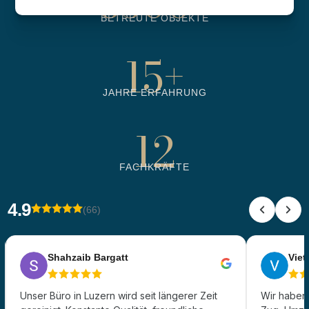
6500
+
BETREUTE OBJEKTE
15
+
JAHRE ERFAHRUNG
12
FACHKRÄFTE
4.9
(66)
Shahzaib Bargatt
Viet 
Unser Büro in Luzern wird seit längerer Zeit
Wir haben 