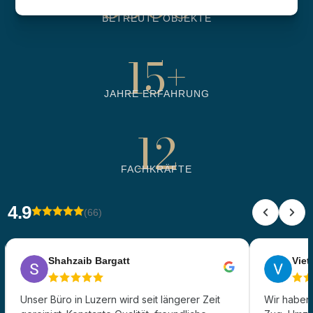
6500
+
BETREUTE OBJEKTE
15
+
JAHRE ERFAHRUNG
12
FACHKRÄFTE
4.9
(66)
Shahzaib Bargatt
Viet 
Unser Büro in Luzern wird seit längerer Zeit
Wir haben 