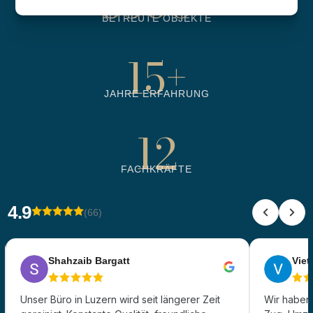
6500
+
BETREUTE OBJEKTE
15
+
JAHRE ERFAHRUNG
12
FACHKRÄFTE
4.9
(66)
Shahzaib Bargatt
Viet 
Unser Büro in Luzern wird seit längerer Zeit
Wir haben 