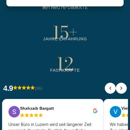
6500
+
BETREUTE OBJEKTE
15
+
JAHRE ERFAHRUNG
12
FACHKRÄFTE
4.9
(66)
Shahzaib Bargatt
Viet 
Unser Büro in Luzern wird seit längerer Zeit
Wir haben 