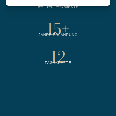
6500
+
BETREUTE OBJEKTE
15
+
JAHRE ERFAHRUNG
12
FACHKRÄFTE