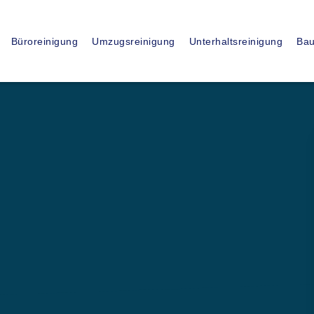
15
+
Büroreinigung
Umzugsreinigung
Unterhaltsreinigung
Bau
JAHRE ERFAHRUNG
ssionelle
sfirma in