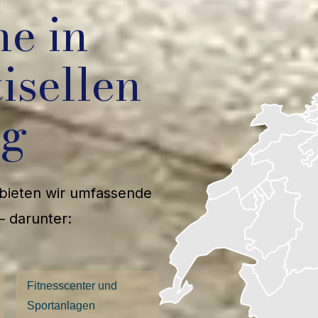
he in
isellen
ng
 bieten wir umfassende
– darunter:
Fitnesscenter und
Sportanlagen