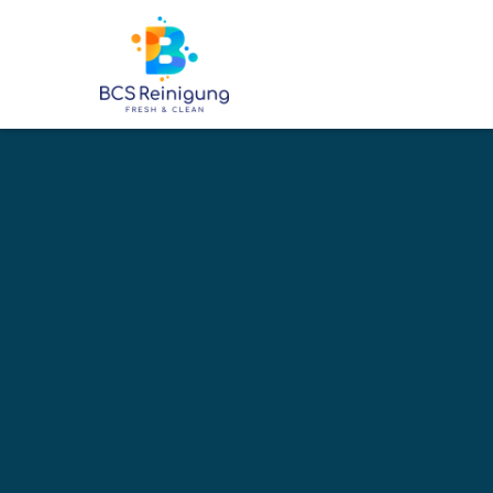
6500
+
BETREUTE OBJEKTE
Ihre profe
Reinigung
Wangen-