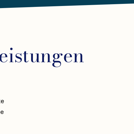
eistungen
te
se