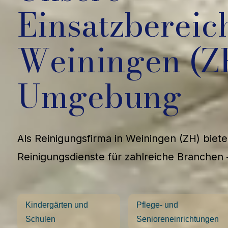
Einsatzbereic
Weiningen (Z
Umgebung
Als Reinigungsfirma in Weiningen (ZH) biet
Reinigungsdienste für zahlreiche Branchen 
Kindergärten und
Pflege- und
Schulen
Senioreneinrichtungen