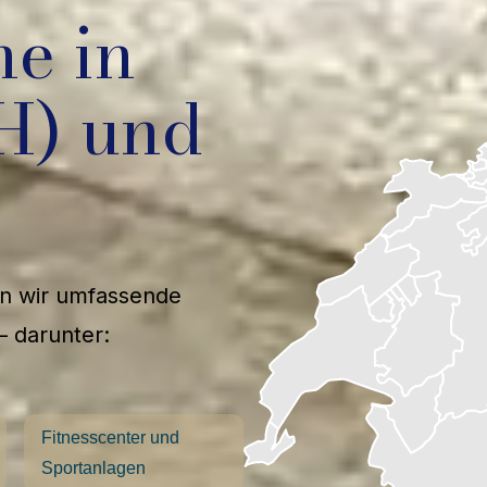
he in
H) und
en wir umfassende
– darunter:
Fitnesscenter und
Sportanlagen