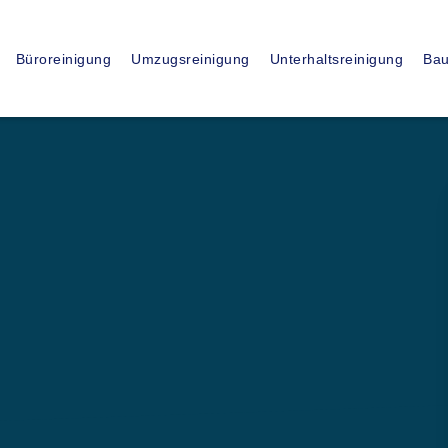
15
+
Büroreinigung
Umzugsreinigung
Unterhaltsreinigung
Bau
JAHRE ERFAHRUNG
ssionelle
sfirma in
 (ZH)