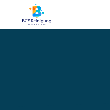
6500
+
BETREUTE OBJEKTE
Ihre profe
Reinigung
Weiningen