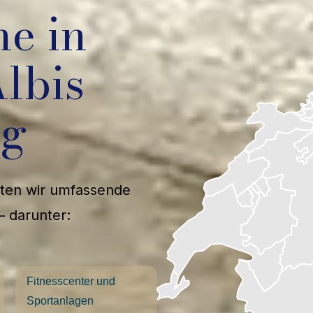
he in
lbis
ng
ieten wir umfassende
– darunter:
Fitnesscenter und
Sportanlagen