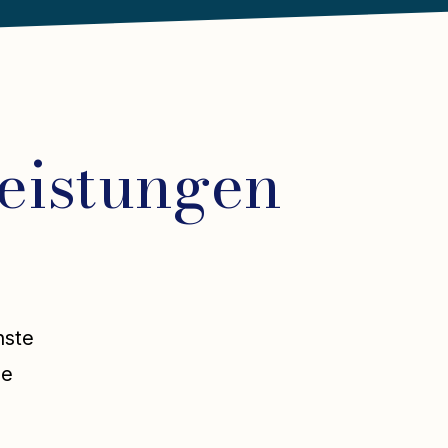
eistungen
nste
se