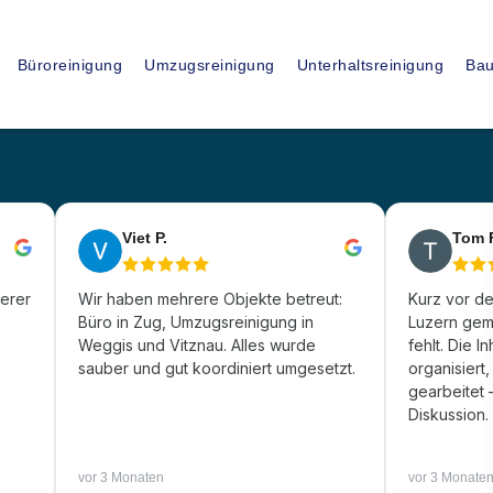
15
+
Büroreinigung
Umzugsreinigung
Unterhaltsreinigung
Bau
JAHRE ERFAHRUNG
ssionelle
Viet P.
Tom 
sfirma in
gerer
Wir haben mehrere Objekte betreut:
Kurz vor d
Büro in Zug, Umzugsreinigung in
Luzern geme
Weggis und Vitznau. Alles wurde
fehlt. Die I
am Albis
sauber und gut koordiniert umgesetzt.
organisiert
gearbeitet
Diskussion.
vor 3 Monaten
vor 3 Monate