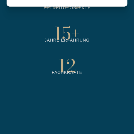
6500
+
BETREUTE OBJEKTE
15
+
JAHRE ERFAHRUNG
12
FACHKRÄFTE