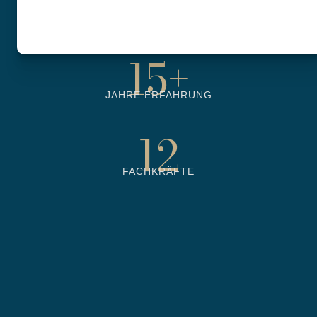
6500
+
BETREUTE OBJEKTE
15
+
JAHRE ERFAHRUNG
12
FACHKRÄFTE