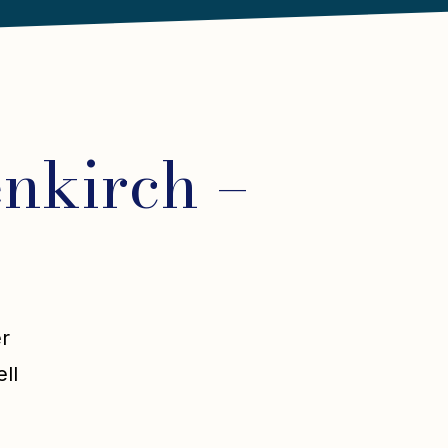
nkirch –
er
ll