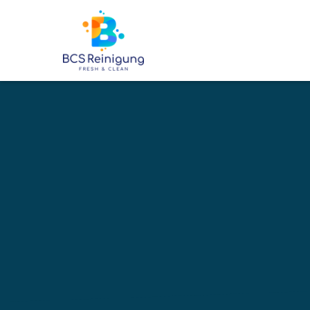
6500
+
BETREUTE OBJEKTE
Ihre profe
Umzugsrei
Neuenkirc