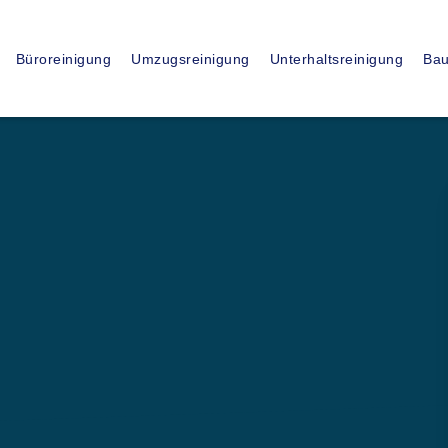
15
+
Büroreinigung
Umzugsreinigung
Unterhaltsreinigung
Bau
JAHRE ERFAHRUNG
ssionelle
nigung in
h – mit