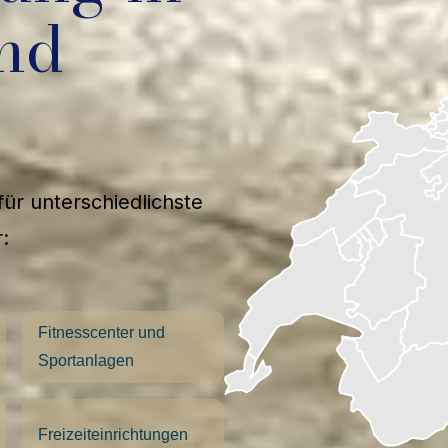
nd
ür unterschiedlichste
:
Fitnesscenter und
Sportanlagen
Freizeiteinrichtungen