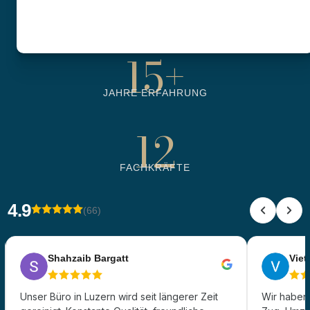
6500
+
BETREUTE OBJEKTE
15
+
JAHRE ERFAHRUNG
12
FACHKRÄFTE
4.9
(66)
Shahzaib Bargatt
Viet 
Unser Büro in Luzern wird seit längerer Zeit
Wir haben 