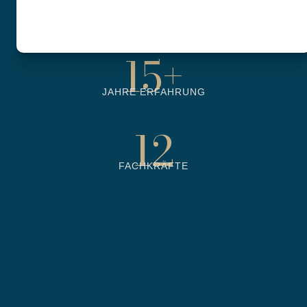
6500
+
BETREUTE OBJEKTE
15
+
JAHRE ERFAHRUNG
12
FACHKRÄFTE